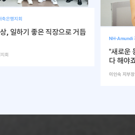
호저축은행지회
상, 일하기 좋은 직장으로 거듭
NH-Amund
"새로운
행지회
다 해야죠
이인숙 지부장