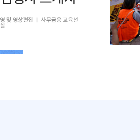
영 및 영상편집
ㅣ 사무금융 교육선
실