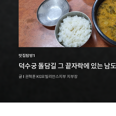
맛집탐방1
덕수궁 돌담길 그 끝자락에 있는 남
글
l
권혁훈 KG모빌리언스지부 지부장