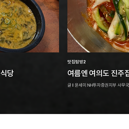
맛집탐방2
도식당
여름엔 여의도 진주집
글
l
윤세미 NH투자증권지부 사무