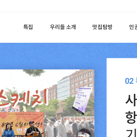
특집
우리들 소개
맛집탐방
인
02
사
기