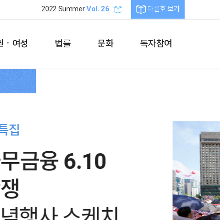
2022 Summer
Vol. 26
다른호 보기
권ㆍ여성
법률
문화
독자참여
 특집
무금융 6.10
항쟁
념행사 스케치