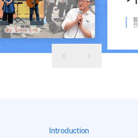
촬
전
Introduction