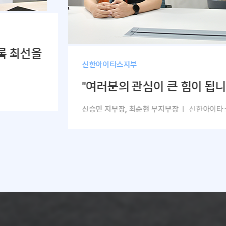
록 최선을
신한아이타스지부
"여러분의 관심이 큰 힘이 됩니
신승민 지부장, 최순현 부지부장
l 신한아이타