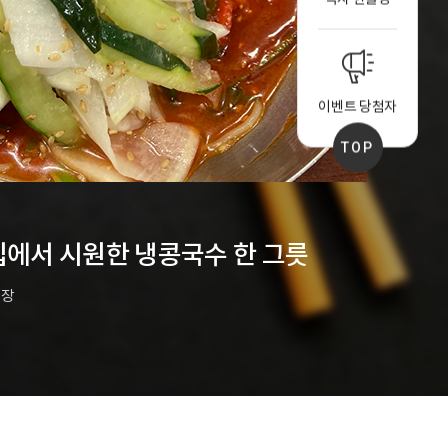
이벤트 당첨자
TOP
맛집탐방
에서 시원한 냉콩국수 한 그릇
덕수
국장
글
l
권혁