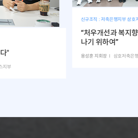
신규조직 : 저축은행지부 삼
“처우개선과 복지향
나기 위하여”
다"
용성훈 지회장
l 삼호저축은
스지부